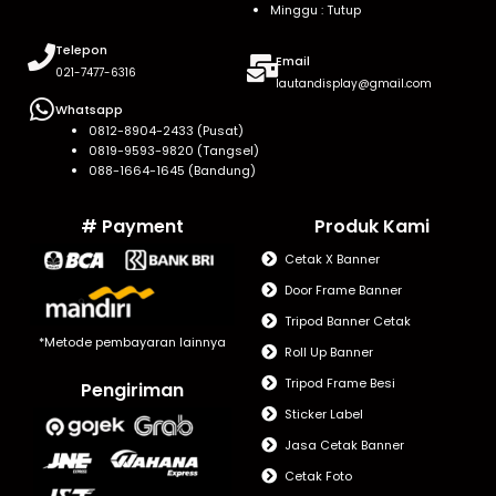
Minggu : Tutup
Telepon
Email
021-7477-6316
lautandisplay@gmail.com
Whatsapp
0812-8904-2433 (Pusat)
0819-9593-9820 (Tangsel)
088-1664-1645 (Bandung)
# Payment
Produk Kami
Cetak X Banner
Door Frame Banner
Tripod Banner Cetak
*Metode pembayaran lainnya
Roll Up Banner
Tripod Frame Besi
Pengiriman
Sticker Label
Jasa Cetak Banner
Cetak Foto