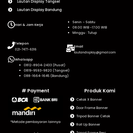
Lautan Display Tangsel
Lautan Display Bandung
Senin – Sabtu
Hari & Jam Kerja
08.00 WIB -17.00 WIB
Minggu : Tutup
Telepon
Email
021-7477-6316
lautandisplay@gmail.com
Whatsapp
0812-8904-2433 (Pusat)
0819-9593-9820 (Tangsel)
088-1664-1645 (Bandung)
# Payment
Produk Kami
Cetak X Banner
Door Frame Banner
Tripod Banner Cetak
*Metode pembayaran lainnya
Roll Up Banner
Tripod Frame Besi