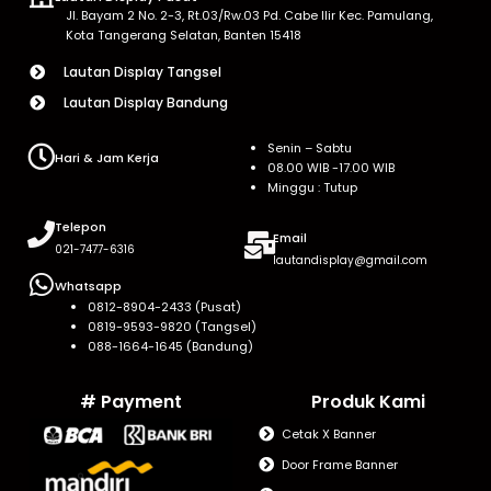
Jl. Bayam 2 No. 2-3, Rt.03/Rw.03 Pd. Cabe Ilir Kec. Pamulang,
Kota Tangerang Selatan, Banten 15418
Lautan Display Tangsel
Lautan Display Bandung
Senin – Sabtu
Hari & Jam Kerja
08.00 WIB -17.00 WIB
Minggu : Tutup
Telepon
Email
021-7477-6316
lautandisplay@gmail.com
Whatsapp
0812-8904-2433 (Pusat)
0819-9593-9820 (Tangsel)
088-1664-1645 (Bandung)
# Payment
Produk Kami
Cetak X Banner
Door Frame Banner