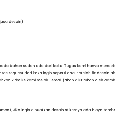
(jasa desain)
tak pada bahan sudah ada dari kaka. Tugas kami hanya mencet
tas request dari kaka ingin seperti apa. setelah fix desain a
lahkan kirim ke kami melalui email (akan dikirimkan oleh admi
umen), Jika ingin dibuatkan desain stikernya ada biaya tam