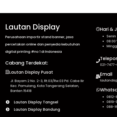
Lautan Display
Hari & 
Senin
Perusahaan importir stand banner, jasa
08.00 
percetakan online dan penyedia kebutuhan
Mingg
digital printing #no 1 di Indonesia
Telepo
Cabang Terdekat:
021-7477-
Lautan Display Pusat
Email
lautandi
Jl. Bayam 2 No. 2-3, Rt.03/Rw.03 Pd. Cabe Ilir
Kec. Pamulang, Kota Tangerang Selatan,
Whats
Banten 15418
0812-
0819-
Lautan Display Tangsel
088-1
Lautan Display Bandung