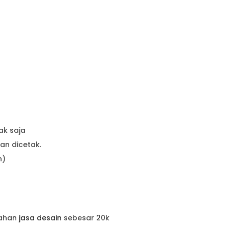
ak saja
kan dicetak.
n)
bahan
jasa desain
sebesar 20k