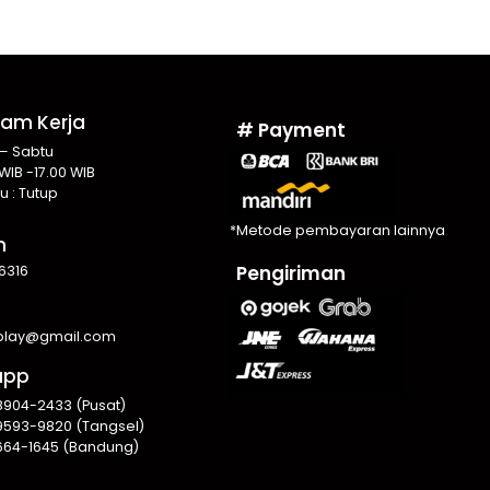
Jam Kerja
# Payment
 – Sabtu
WIB -17.00 WIB
u : Tutup
*Metode pembayaran lainnya
n
Pengiriman
6316
splay@gmail.com
app
8904-2433 (Pusat)
9593-9820 (Tangsel)
664-1645 (Bandung)