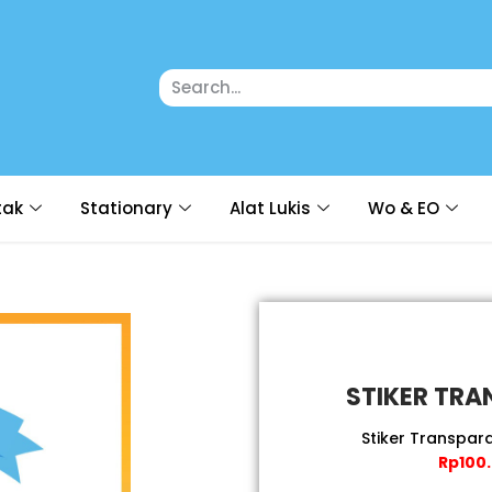
tak
Stationary
Alat Lukis
Wo & EO
STIKER TR
Stiker Transpa
Rp100