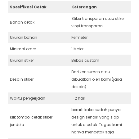
Spesifikasi Cetak
Keterangan
Stiker transparan atau stiker
Bahan cetak
vinyl transparan
Ukuran bahan
Permeter
Minimal order
1 Meter
Ukuran stiker
Bebas custom
Dari konsumen atau
Desain stiker
dibuatkan oleh kami (jasa
desain)
Waktu pengerjaan
1-2 hari
berarti kaka sudah punya
Klik tombol cetak stiker
design sendiri yang siap
jendela
untuk dicetak. Tugas kami
hanya mencetak saja