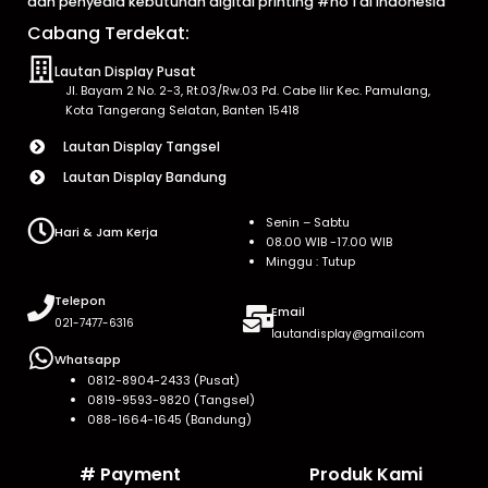
dan penyedia kebutuhan digital printing #no 1 di Indonesia
Cabang Terdekat:
Lautan Display Pusat
Jl. Bayam 2 No. 2-3, Rt.03/Rw.03 Pd. Cabe Ilir Kec. Pamulang,
Kota Tangerang Selatan, Banten 15418
Lautan Display Tangsel
Lautan Display Bandung
Senin – Sabtu
Hari & Jam Kerja
08.00 WIB -17.00 WIB
Minggu : Tutup
Telepon
Email
021-7477-6316
lautandisplay@gmail.com
Whatsapp
0812-8904-2433 (Pusat)
0819-9593-9820 (Tangsel)
088-1664-1645 (Bandung)
# Payment
Produk Kami