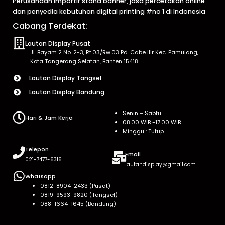
Perusahaan importir stand banner, jasa percetakan online
dan penyedia kebutuhan digital printing #no 1 di Indonesia
Cabang Terdekat:
Lautan Display Pusat
Jl. Bayam 2 No. 2-3, Rt.03/Rw.03 Pd. Cabe Ilir Kec. Pamulang,
Kota Tangerang Selatan, Banten 15418
Lautan Display Tangsel
Lautan Display Bandung
Senin – Sabtu
Hari & Jam Kerja
08.00 WIB -17.00 WIB
Minggu : Tutup
Telepon
Email
021-7477-6316
lautandisplay@gmail.com
Whatsapp
0812-8904-2433 (Pusat)
0819-9593-9820 (Tangsel)
088-1664-1645 (Bandung)