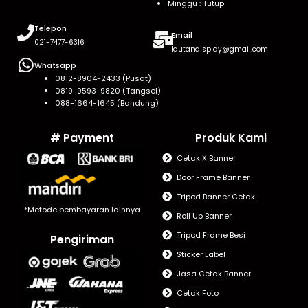
Minggu : Tutup
Telepon
Email
021-7477-6316
lautandisplay@gmail.com
Whatsapp
0812-8904-2433 (Pusat)
0819-9593-9820 (Tangsel)
088-1664-1645 (Bandung)
# Payment
Produk Kami
Cetak X Banner
Door Frame Banner
Tripod Banner Cetak
*Metode pembayaran lainnya
Roll Up Banner
Tripod Frame Besi
Pengiriman
Sticker Label
Jasa Cetak Banner
Cetak Foto