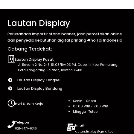
Lautan Display
Perusahaan importir stand banner, jasa percetakan online
dan penyedia kebutuhan digital printing #no 1 di Indonesia
Cabang Terdekat:
Lautan Display Pusat
Jl. Bayam 2 No. 2-3, Rt.03/Rw.03 Pd. Cabe Ilir Kec. Pamulang,
Kota Tangerang Selatan, Banten 15418
Lautan Display Tangsel
Lautan Display Bandung
Senin – Sabtu
Hari & Jam Kerja
08.00 WIB -17.00 WIB
Minggu : Tutup
Telepon
Email
021-7477-6316
lautandisplay@gmail.com