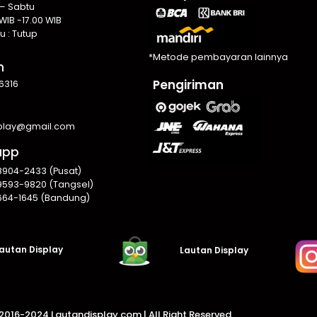
 – Sabtu
WIB -17.00 WIB
u : Tutup
*Metode pembayaran lainnya
n
Pengiriman
6316
splay@gmail.com
app
8904-2433 (Pusat)
9593-9820 (Tangsel)
664-1645 (Bandung)
autan Display
Lautan Display
016-2024 Lautandisplay.com |
All Right Reserved