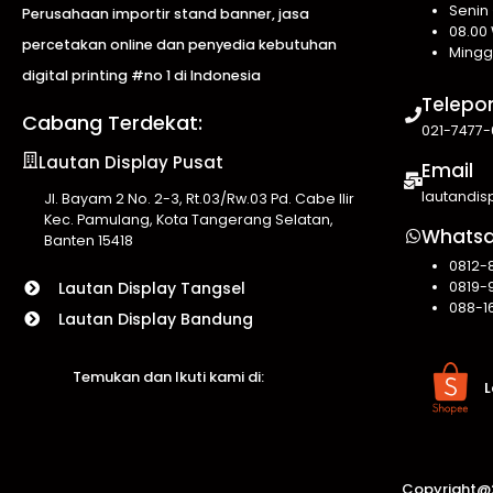
Senin
Perusahaan importir stand banner, jasa
08.00 
percetakan online dan penyedia kebutuhan
Mingg
digital printing #no 1 di Indonesia
Telepo
Cabang Terdekat:
021-7477-
Lautan Display Pusat
Email
lautandi
Jl. Bayam 2 No. 2-3, Rt.03/Rw.03 Pd. Cabe Ilir
Kec. Pamulang, Kota Tangerang Selatan,
Whats
Banten 15418
0812-
0819-
Lautan Display Tangsel
088-1
Lautan Display Bandung
Temukan dan Ikuti kami di:
L
Copyright@2