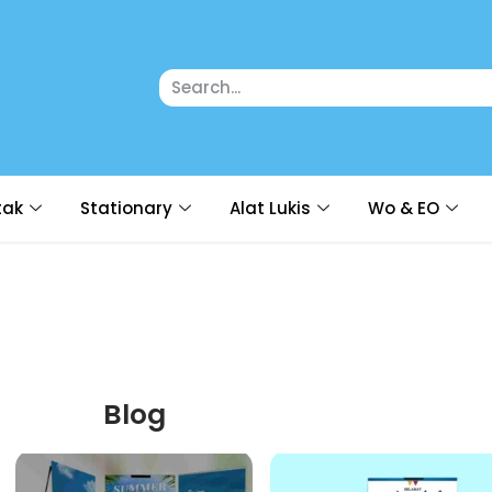
tak
Stationary
Alat Lukis
Wo & EO
Blog