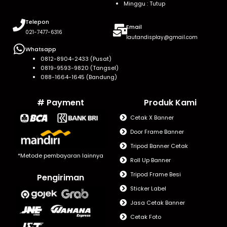
Minggu : Tutup
Telepon
Email
021-7477-6316
lautandisplay@gmail.com
Whatsapp
0812-8904-2433 (Pusat)
0819-9593-9820 (Tangsel)
088-1664-1645 (Bandung)
# Payment
Produk Kami
Cetak X Banner
Door Frame Banner
Tripod Banner Cetak
*Metode pembayaran lainnya
Roll Up Banner
Tripod Frame Besi
Pengiriman
Sticker Label
Jasa Cetak Banner
Cetak Foto