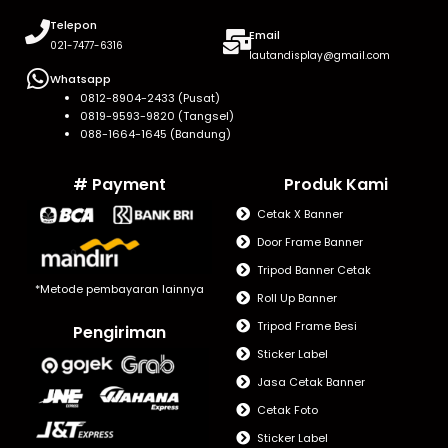
Telepon
Email
021-7477-6316
lautandisplay@gmail.com
Whatsapp
0812-8904-2433 (Pusat)
0819-9593-9820 (Tangsel)
088-1664-1645 (Bandung)
# Payment
Produk Kami
Cetak X Banner
Door Frame Banner
Tripod Banner Cetak
*Metode pembayaran lainnya
Roll Up Banner
Tripod Frame Besi
Pengiriman
Sticker Label
Jasa Cetak Banner
Cetak Foto
Sticker Label