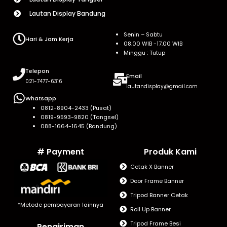
Lautan Display Bandung
Senin – Sabtu
Hari & Jam Kerja
08.00 WIB -17.00 WIB
Minggu : Tutup
Telepon
Email
021-7477-6316
lautandisplay@gmail.com
Whatsapp
0812-8904-2433 (Pusat)
0819-9593-9820 (Tangsel)
088-1664-1645 (Bandung)
# Payment
Produk Kami
Cetak X Banner
Door Frame Banner
Tripod Banner Cetak
*Metode pembayaran lainnya
Roll Up Banner
Tripod Frame Besi
Pengiriman