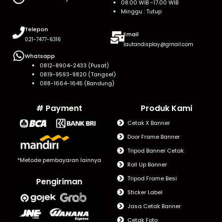
08.00 WIB -17.00 WIB
Minggu : Tutup
Telepon
Email
021-7477-6316
lautandisplay@gmail.com
Whatsapp
0812-8904-2433 (Pusat)
0819-9593-9820 (Tangsel)
088-1664-1645 (Bandung)
# Payment
Produk Kami
Cetak X Banner
Door Frame Banner
Tripod Banner Cetak
*Metode pembayaran lainnya
Roll Up Banner
Tripod Frame Besi
Pengiriman
Sticker Label
Jasa Cetak Banner
Cetak Foto