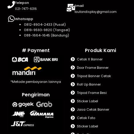
Telepon
Email
021-7477-6316
lautandisplay@gmail.com
Whatsapp
0812-8904-2433 (Pusat)
0819-9593-9820 (Tangsel)
088-1664-1645 (Bandung)
# Payment
Produk Kami
Cetak X Banner
Door Frame Banner
Tripod Banner Cetak
*Metode pembayaran lainnya
Roll Up Banner
Tripod Frame Besi
Pengiriman
Sticker Label
Jasa Cetak Banner
Cetak Foto
Sticker Label