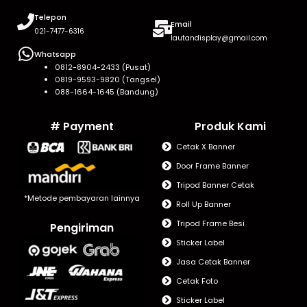
Telepon
Email
021-7477-6316
lautandisplay@gmail.com
Whatsapp
0812-8904-2433 (Pusat)
0819-9593-9820 (Tangsel)
088-1664-1645 (Bandung)
# Payment
Produk Kami
Cetak X Banner
Door Frame Banner
Tripod Banner Cetak
*Metode pembayaran lainnya
Roll Up Banner
Tripod Frame Besi
Pengiriman
Sticker Label
Jasa Cetak Banner
Cetak Foto
Sticker Label