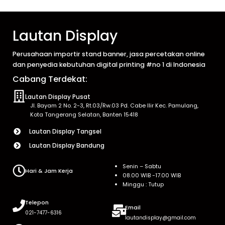
Lautan Display
Perusahaan importir stand banner, jasa percetakan online
dan penyedia kebutuhan digital printing #no 1 di Indonesia
Cabang Terdekat:
Lautan Display Pusat
Jl. Bayam 2 No. 2-3, Rt.03/Rw.03 Pd. Cabe Ilir Kec. Pamulang,
Kota Tangerang Selatan, Banten 15418
Lautan Display Tangsel
Lautan Display Bandung
Senin – Sabtu
Hari & Jam Kerja
08.00 WIB -17.00 WIB
Minggu : Tutup
Telepon
Email
021-7477-6316
lautandisplay@gmail.com