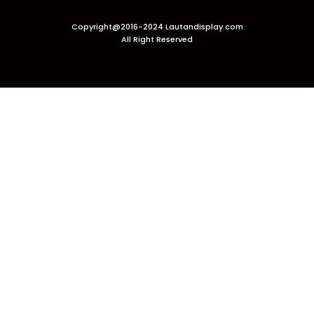
Copyright@2016-2024 Lautandisplay.com
All Right Reserved