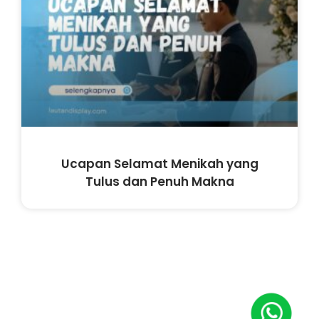
Ucapan Selamat Menikah yang
Tulus dan Penuh Makna