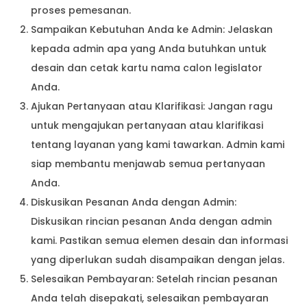
proses pemesanan.
Sampaikan Kebutuhan Anda ke Admin: Jelaskan
kepada admin apa yang Anda butuhkan untuk
desain dan cetak kartu nama calon legislator
Anda.
Ajukan Pertanyaan atau Klarifikasi: Jangan ragu
untuk mengajukan pertanyaan atau klarifikasi
tentang layanan yang kami tawarkan. Admin kami
siap membantu menjawab semua pertanyaan
Anda.
Diskusikan Pesanan Anda dengan Admin:
Diskusikan rincian pesanan Anda dengan admin
kami. Pastikan semua elemen desain dan informasi
yang diperlukan sudah disampaikan dengan jelas.
Selesaikan Pembayaran: Setelah rincian pesanan
Anda telah disepakati, selesaikan pembayaran