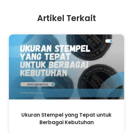
Artikel Terkait
Ukuran Stempel yang Tepat untuk
Berbagai Kebutuhan