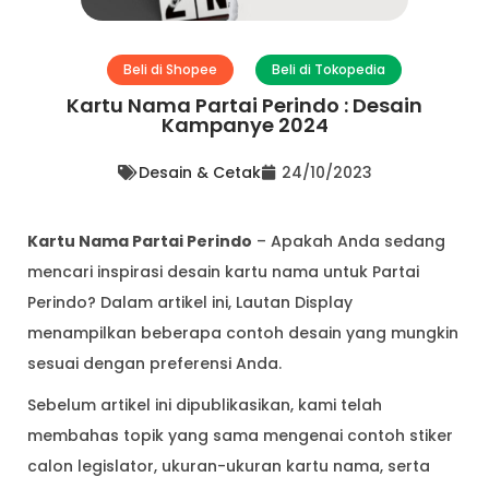
Beli di Shopee
Beli di Tokopedia
Kartu Nama Partai Perindo : Desain
Kampanye 2024
Desain & Cetak
24/10/2023
Kartu Nama Partai Perindo
– Apakah Anda sedang
mencari inspirasi desain kartu nama untuk Partai
Perindo? Dalam artikel ini, Lautan Display
menampilkan beberapa contoh desain yang mungkin
sesuai dengan preferensi Anda.
Sebelum artikel ini dipublikasikan, kami telah
membahas topik yang sama mengenai contoh stiker
calon legislator, ukuran-ukuran kartu nama, serta