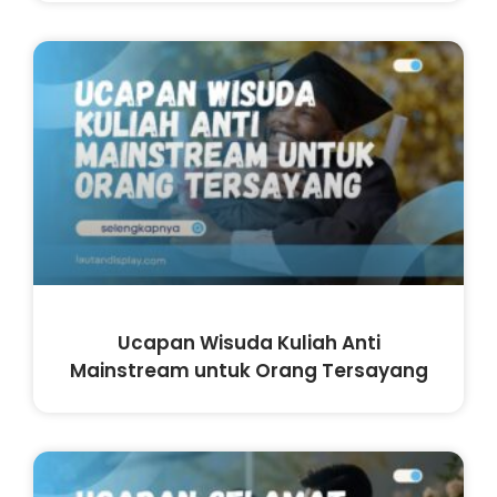
Ucapan Wisuda Kuliah Anti
Mainstream untuk Orang Tersayang