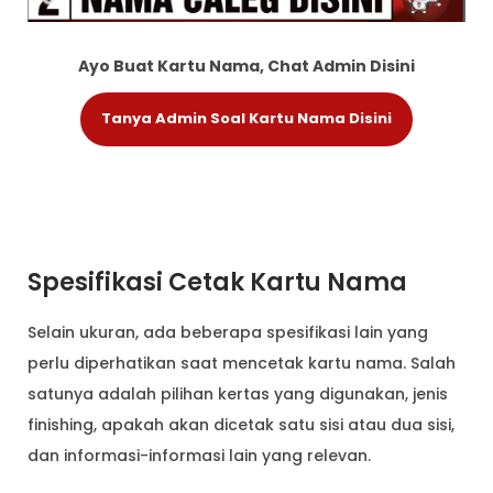
Ayo Buat Kartu Nama, Chat Admin Disini
Tanya Admin Soal Kartu Nama Disini
Spesifikasi Cetak Kartu Nama
Selain ukuran, ada beberapa spesifikasi lain yang
perlu diperhatikan saat mencetak kartu nama. Salah
satunya adalah pilihan kertas yang digunakan, jenis
finishing, apakah akan dicetak satu sisi atau dua sisi,
dan informasi-informasi lain yang relevan.