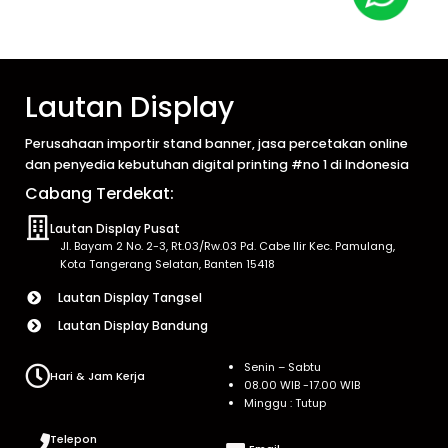
Lautan Display
Perusahaan importir stand banner, jasa percetakan online
dan penyedia kebutuhan digital printing #no 1 di Indonesia
Cabang Terdekat:
Lautan Display Pusat
Jl. Bayam 2 No. 2-3, Rt.03/Rw.03 Pd. Cabe Ilir Kec. Pamulang,
Kota Tangerang Selatan, Banten 15418
Lautan Display Tangsel
Lautan Display Bandung
Senin – Sabtu
Hari & Jam Kerja
08.00 WIB -17.00 WIB
Minggu : Tutup
Telepon