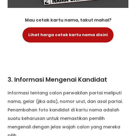
Mau cetak kartu nama, takut mahal?
Lihat harga cetak kartu nama disini
3. Informasi Mengenai Kandidat
Informasi tentang calon perwakilan partai meliputi
nama, gelar (jika ada), nomor urut, dan asal partai.
Penambahan foto kandidat di kartu nama adalah
suatu keharusan untuk memastikan pemilih
mengenali dengan jelas wajah calon yang mereka
pilih.