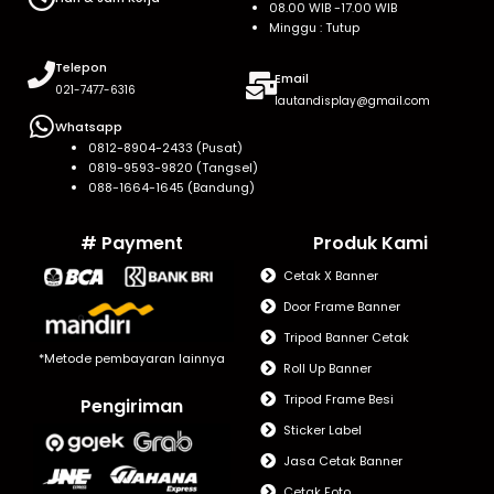
08.00 WIB -17.00 WIB
Minggu : Tutup
Telepon
Email
021-7477-6316
lautandisplay@gmail.com
Whatsapp
0812-8904-2433 (Pusat)
0819-9593-9820 (Tangsel)
088-1664-1645 (Bandung)
# Payment
Produk Kami
Cetak X Banner
Door Frame Banner
Tripod Banner Cetak
*Metode pembayaran lainnya
Roll Up Banner
Tripod Frame Besi
Pengiriman
Sticker Label
Jasa Cetak Banner
Cetak Foto