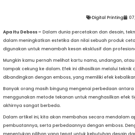
Digital Printing
07
Apa Itu Deboss –
Dalam dunia percetakan dan desain, tekn
dalam meningkatkan estetika dan nilai sebuah produk cetaka
digunakan untuk menambah kesan eksklusif dan profesion
Mungkin kamu pernah melihat kartu nama, undangan, ata
tampak cekung ke dalam. Efek ini dihasilkan melalui teknik
dibandingkan dengan emboss, yang memiliki efek kebalikan,
Banyak orang masih bingung mengenai perbedaan antar
menggunakan metode tekanan untuk menghasilkan efek tiga
akhirnya sangat berbeda.
Dalam artikel ini, kita akan membahas secara mendalam a
pembuatannya, serta perbedaannya dengan emboss. Denga
menentukan pilihan yang tepat untuk kebutuhan desain d