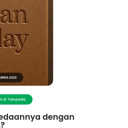
li di Tokopedia
rbedaannya dengan
?