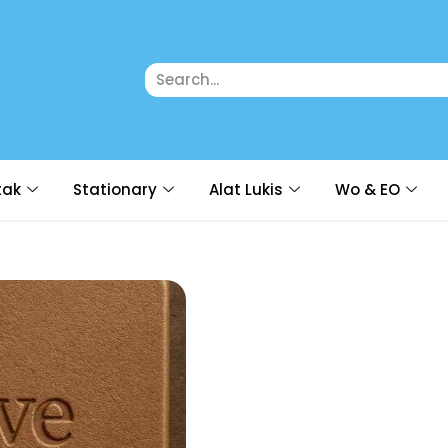
tak
Stationary
Alat Lukis
Wo & EO