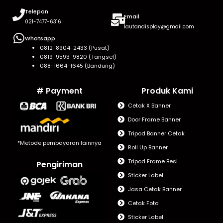
Telepon
Email
021-7477-6316
lautandisplay@gmail.com
Whatsapp
0812-8904-2433 (Pusat)
0819-9593-9820 (Tangsel)
088-1664-1645 (Bandung)
# Payment
Produk Kami
Cetak X Banner
Door Frame Banner
Tripod Banner Cetak
*Metode pembayaran lainnya
Roll Up Banner
Tripod Frame Besi
Pengiriman
Sticker Label
Jasa Cetak Banner
Cetak Foto
Sticker Label