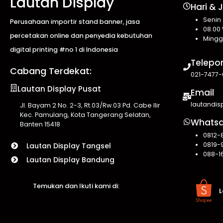
Lautan Display
Hari & 
Senin
Perusahaan importir stand banner, jasa
08.00 
percetakan online dan penyedia kebutuhan
Mingg
digital printing #no 1 di Indonesia
Telepo
Cabang Terdekat:
021-7477-
Lautan Display Pusat
Email
lautandi
Jl. Bayam 2 No. 2-3, Rt.03/Rw.03 Pd. Cabe Ilir
Kec. Pamulang, Kota Tangerang Selatan,
Whats
Banten 15418
0812-
0819-
Lautan Display Tangsel
088-1
Lautan Display Bandung
Temukan dan Ikuti kami di:
L