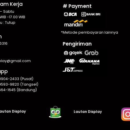
Jam Kerja
# Payment
 – Sabtu
WIB -17.00 WIB
u : Tutup
*Metode pembayaran lainnya
n
Pengiriman
6316
splay@gmail.com
app
8904-2433 (Pusat)
9593-9820 (Tangsel)
664-1645 (Bandung)
autan Display
Lautan Display