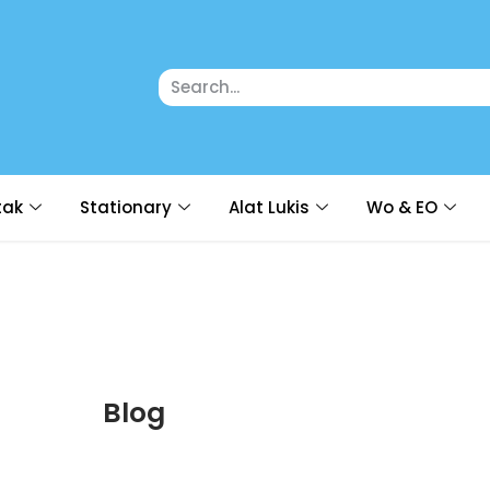
tak
Stationary
Alat Lukis
Wo & EO
Blog