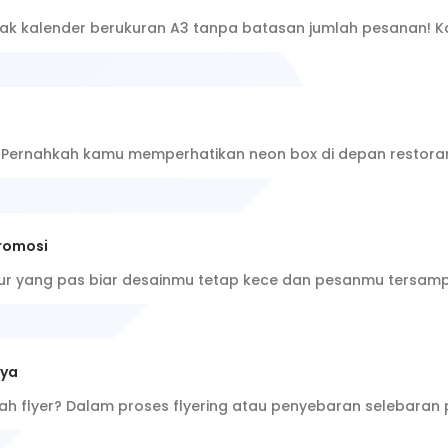
etak kalender berukuran A3 tanpa batasan jumlah pesanan!
klan Pernahkah kamu memperhatikan neon box di depan resto
romosi
osur yang pas biar desainmu tetap kece dan pesanmu tersa
nya
lah flyer? Dalam proses flyering atau penyebaran selebaran 