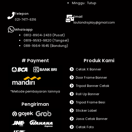
Minggu : Tutup
Telepon
Email
021-7477-6316
lautandisplay@gmail.com
Whatsapp
0812-8904-2433 (Pusat)
0819-9593-9820 (Tangsel)
088-1664-1645 (Bandung)
# Payment
Produk Kami
Cetak X Banner
Door Frame Banner
Tripod Banner Cetak
*Metode pembayaran lainnya
Roll Up Banner
Tripod Frame Besi
Pengiriman
Sticker Label
Jasa Cetak Banner
Cetak Foto