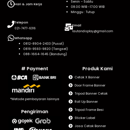
Senin – Sabtu
Hari & Jam Kerja
08.00 WIB -17.00 WIB
Minggu : Tutup
Telepon
Email
021-7477-6316
lautandisplay@gmail.com
Whatsapp
0812-8904-2433 (Pusat)
0819-9593-9820 (Tangsel)
088-1664-1645 (Bandung)
# Payment
Produk Kami
Cetak X Banner
Door Frame Banner
Tripod Banner Cetak
*Metode pembayaran lainnya
Roll Up Banner
Tripod Frame Besi
Pengiriman
Sticker Label
Jasa Cetak Banner