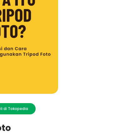
li di Tokopedia
oto