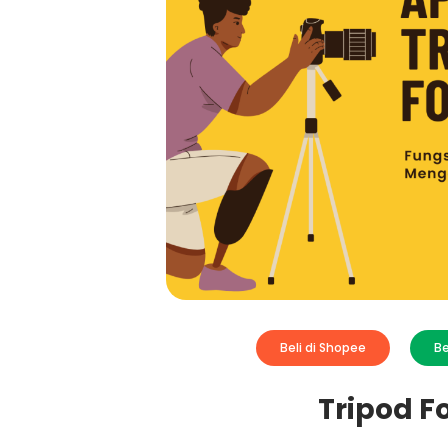
Beli di Shopee
Be
Tripod F