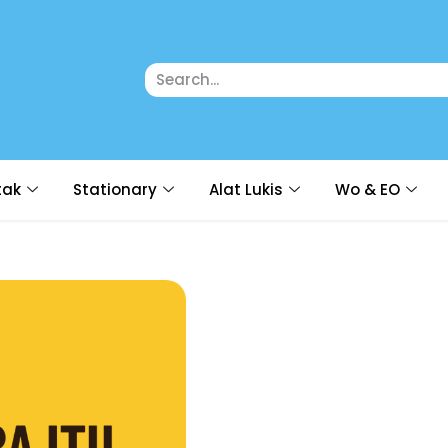
tak
Stationary
Alat Lukis
Wo & EO