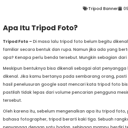
Tripod Banner
09
Apa Itu Tripod Foto?
Tripod Foto –
Di masa lalu tripod foto belum begitu dikenal
familiar secara bentuk dan rupa. Namun jika ada yang ber
apa? Kenapa perlu benda tersebut. Mungkin sebagian dari 
Meskipun bentuknya bisa dikenali sebagai alat penyangga k
dikenal. Jika kamu bertanya pada sembarang orang, pasti
hasil penelusuran google saat mencari kata tripod foto bis
pastilah tidak lepas dari volume pencarian pengguna mesin
tersebut.
Oleh karena itu, sebelum mengenalkan apa itu tripod foto, 
bahasa fotographer, tripod berarti kaki tiga. Sebuah rangka
penyangga dengan satu badan, sehingga mampu berdiri t