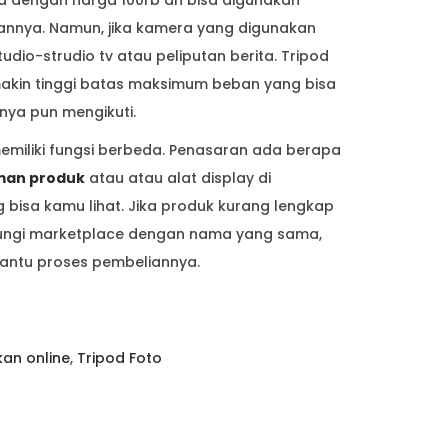
d dengan harga 100rb an bisa digunakan
nnya. Namun, jika kamera yang digunakan
dio-strudio tv atau peliputan berita. Tripod
akin tinggi batas maksimum beban yang bisa
inya pun mengikuti.
memiliki fungsi berbeda. Penasaran ada berapa
man produk
atau atau alat display di
 bisa kamu lihat. Jika produk kurang lengkap
njungi marketplace dengan nama yang sama,
bantu proses pembeliannya.
an online
,
Tripod Foto