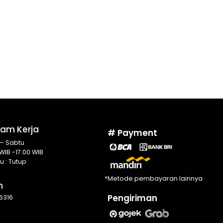
Jam Kerja
# Payment
 – Sabtu
WIB -17.00 WIB
u : Tutup
*Metode pembayaran lainnya
n
Pengiriman
6316