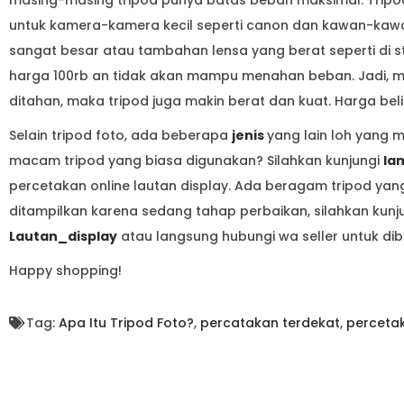
masing-masing tripod punya batas beban maksimal. Tripo
untuk kamera-kamera kecil seperti canon dan kawan-kawa
sangat besar atau tambahan lensa yang berat seperti di stu
harga 100rb an tidak akan mampu menahan beban. Jadi, m
ditahan, maka tripod juga makin berat dan kuat. Harga bel
Selain tripod foto, ada beberapa
jenis
yang lain loh yang 
macam tripod yang biasa digunakan? Silahkan kunjungi
la
percetakan online lautan display. Ada beragam tripod yang
ditampilkan karena sedang tahap perbaikan, silahkan ku
Lautan_display
atau langsung hubungi wa seller untuk di
Happy shopping!
Tag:
Apa Itu Tripod Foto?
,
percatakan terdekat
,
percetak