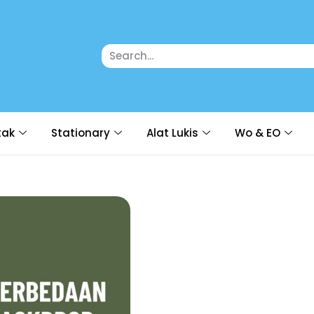
tak
Stationary
Alat Lukis
Wo & EO