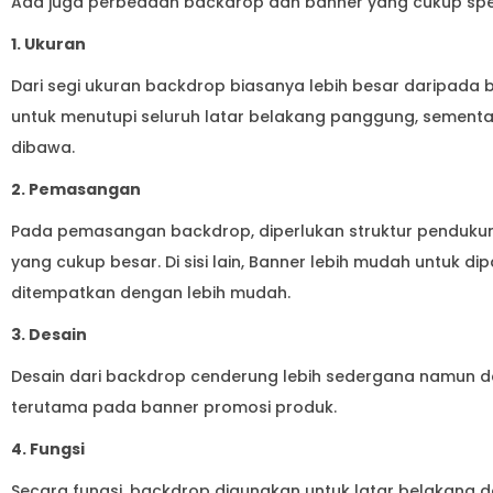
Ada juga perbedaan backdrop dan banner yang cukup spesifi
1. Ukuran
Dari segi ukuran backdrop biasanya lebih besar daripada
untuk menutupi seluruh latar belakang panggung, sementar
dibawa.
2. Pemasangan
Pada pemasangan backdrop, diperlukan struktur pendukun
yang cukup besar. Di sisi lain, Banner lebih mudah untuk 
ditempatkan dengan lebih mudah.
3. Desain
Desain dari backdrop cenderung lebih sedergana namun de
terutama pada banner promosi produk.
4. Fungsi
Secara fungsi, backdrop digunakan untuk latar belakang d