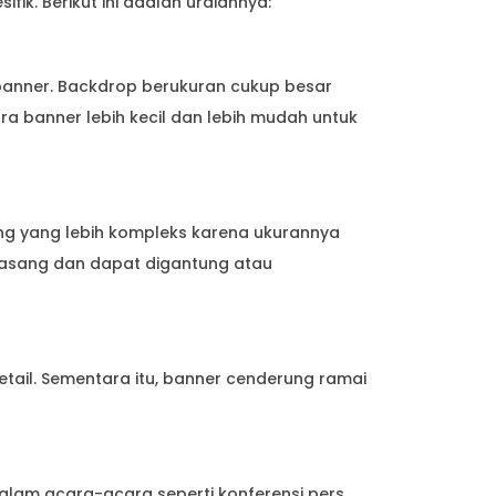
k. Berikut ini adalah uraiannya:
 banner. Backdrop berukuran cukup besar
a banner lebih kecil dan lebih mudah untuk
g yang lebih kompleks karena ukurannya
dipasang dan dapat digantung atau
tail. Sementara itu, banner cenderung ramai
alam acara-acara seperti konferensi pers,