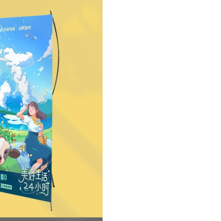
ni, Chat Admin
anner Disini