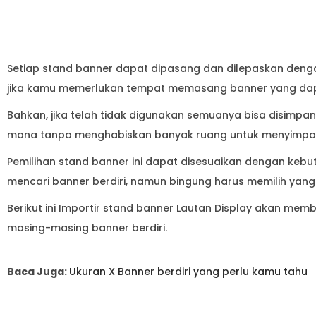
Berikut ini Importir stand banner Lautan Display akan me
masing-masing banner berdiri.
Baca Juga:
Ukuran X Banner berdiri yang perlu kamu tahu
Macam-macam Banner
Produk-produk display atau banner berdiri untuk saat ini 
membeli produk dari luar negeri dan menjualnya di dalam n
Belum banyak perusahaan dalam negeri yang memproduksin
pertamanya masih sedikit.
Macam-macam stand banner berdiri yang masuk dan digunak
produk. Jika banner berdiri yang biasa kamu gunakan tidak d
tidak ada. Namun penggunaannya mungkin kurang populer 