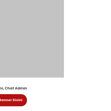
ni, Chat Admin
anner Disini
gan mudah. Penyangga ini sangat membantu
at dipindah-pindah dengan mudah.
an dengan rapi. Dan dapat dibawa kemana-
n.
tuhan kamu. Jika saat ini kamu sedang
g mana.