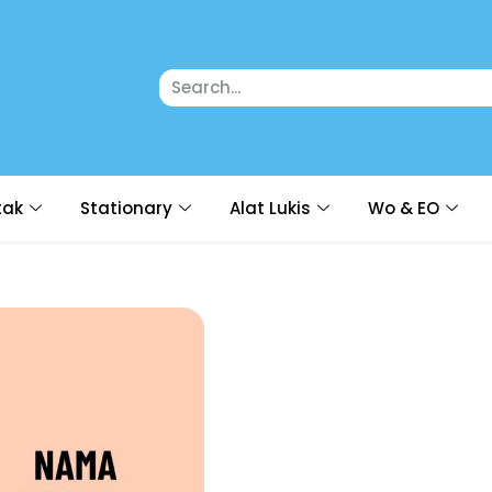
tak
Stationary
Alat Lukis
Wo & EO