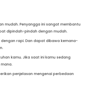
mberikan penjelasan mengenai perbedaan
masih diperoleh dengan cara impor. Atau
egeri.
ya sendiri, sehingga penjual tangan
an di Indonesia rata-rata berjumlah 8 jenis
isebutkan dalam artikel ini, itu bukan berarti
atau tidak banyak.