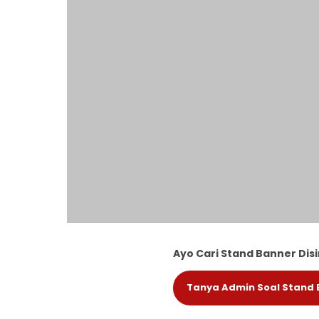
Ayo Cari Stand Banner Disi
Tanya Admin Soal Stand B
Setiap stand banner dapat dipasang dan dilepaskan den
jika kamu memerlukan tempat memasang banner yang dap
Bahkan, jika telah tidak digunakan semuanya bisa disimp
mana tanpa menghabiskan banyak ruang untuk menyimpa
Pemilihan stand banner ini dapat disesuaikan dengan kebu
mencari banner berdiri, namun bingung harus memilih yan