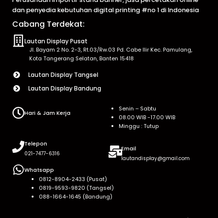
dan penyedia kebutuhan digital printing #no 1 di Indonesia
Cabang Terdekat:
Lautan Display Pusat
Jl. Bayam 2 No. 2-3, Rt.03/Rw.03 Pd. Cabe Ilir Kec. Pamulang,
Kota Tangerang Selatan, Banten 15418
Lautan Display Tangsel
Lautan Display Bandung
Senin – Sabtu
Hari & Jam Kerja
08.00 WIB -17.00 WIB
Minggu : Tutup
Telepon
Email
021-7477-6316
lautandisplay@gmail.com
Whatsapp
0812-8904-2433 (Pusat)
0819-9593-9820 (Tangsel)
088-1664-1645 (Bandung)