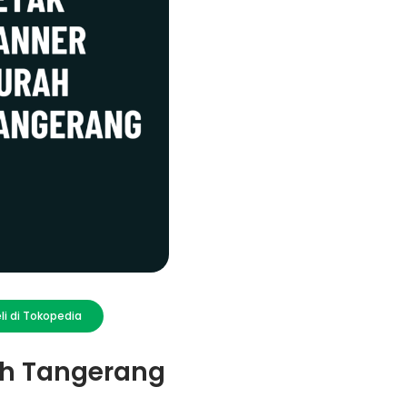
li di Tokopedia
ah Tangerang