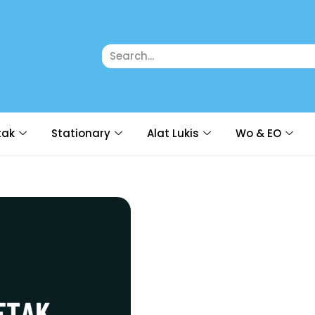
tak
Stationary
Alat Lukis
Wo & EO