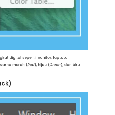
t digital seperti monitor, laptop,
 warna merah (
Red
), hijau (
Green
), dan biru
ack)