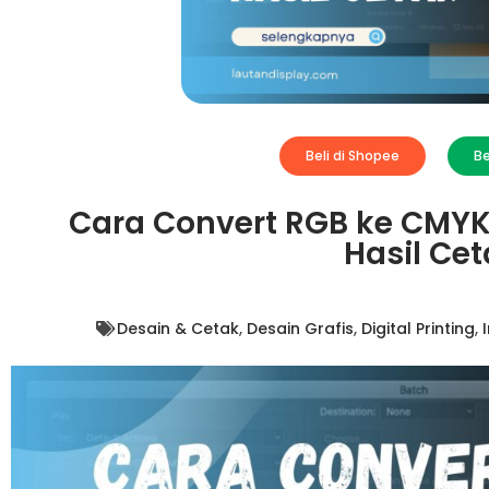
Beli di Shopee
Be
Cara Convert RGB ke CMYK
Hasil Ce
Desain & Cetak
,
Desain Grafis
,
Digital Printing
,