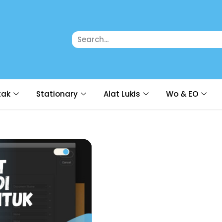
tak
Stationary
Alat Lukis
Wo & EO