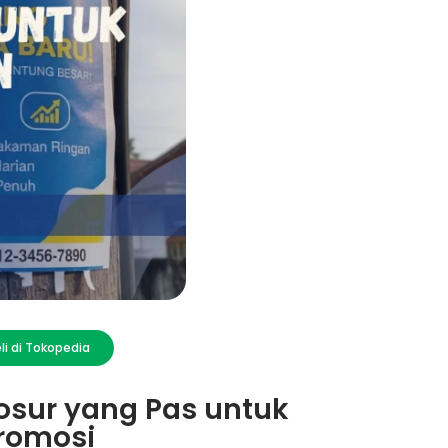
li di Tokopedia
osur yang Pas untuk
romosi