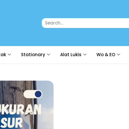
tak
Stationary
Alat Lukis
Wo & EO