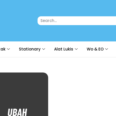
tak
Stationary
Alat Lukis
Wo & EO