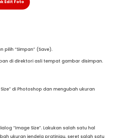
k Edit Foto
 pilih “Simpan” (Save).
n di direktori asli tempat gambar disimpan.
e Size” di Photoshop dan mengubah ukuran
log “Image Size”. Lakukan salah satu hal
h ukuran jendela pratinjau, seret salah satu