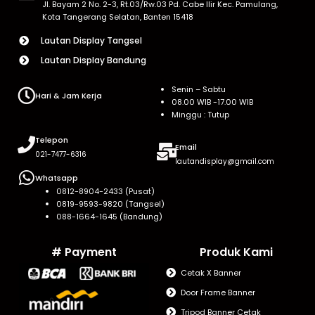
Jl. Bayam 2 No. 2-3, Rt.03/Rw.03 Pd. Cabe Ilir Kec. Pamulang,
Kota Tangerang Selatan, Banten 15418
Lautan Display Tangsel
Lautan Display Bandung
Senin – Sabtu
Hari & Jam Kerja
08.00 WIB -17.00 WIB
Minggu : Tutup
Telepon
Email
021-7477-6316
lautandisplay@gmail.com
Whatsapp
0812-8904-2433 (Pusat)
0819-9593-9820 (Tangsel)
088-1664-1645 (Bandung)
# Payment
Produk Kami
Cetak X Banner
Door Frame Banner
Tripod Banner Cetak