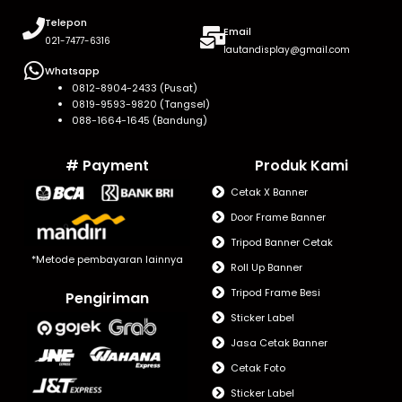
Telepon
Email
021-7477-6316
lautandisplay@gmail.com
Whatsapp
0812-8904-2433 (Pusat)
0819-9593-9820 (Tangsel)
088-1664-1645 (Bandung)
# Payment
Produk Kami
Cetak X Banner
Door Frame Banner
Tripod Banner Cetak
*Metode pembayaran lainnya
Roll Up Banner
Tripod Frame Besi
Pengiriman
Sticker Label
Jasa Cetak Banner
Cetak Foto
Sticker Label