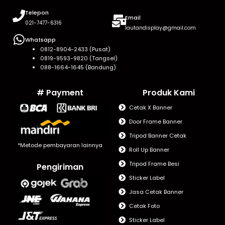
Telepon
Email
021-7477-6316
lautandisplay@gmail.com
Whatsapp
0812-8904-2433 (Pusat)
0819-9593-9820 (Tangsel)
088-1664-1645 (Bandung)
# Payment
Produk Kami
Cetak X Banner
Door Frame Banner
Tripod Banner Cetak
*Metode pembayaran lainnya
Roll Up Banner
Tripod Frame Besi
Pengiriman
Sticker Label
Jasa Cetak Banner
Cetak Foto
Sticker Label