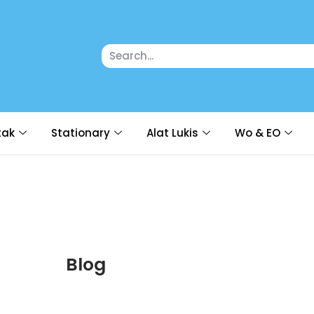
tak
Stationary
Alat Lukis
Wo & EO
Blog