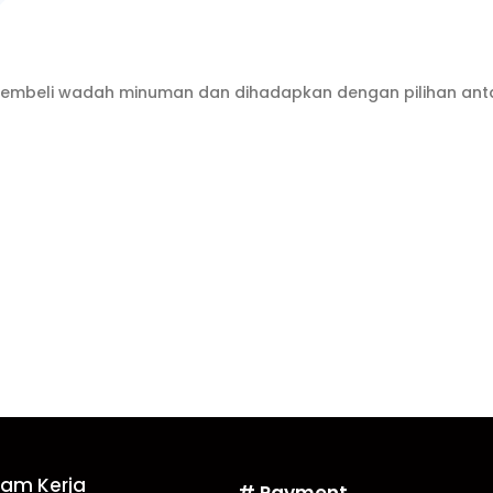
embeli wadah minuman dan dihadapkan dengan pilihan antar
Jam Kerja
# Payment