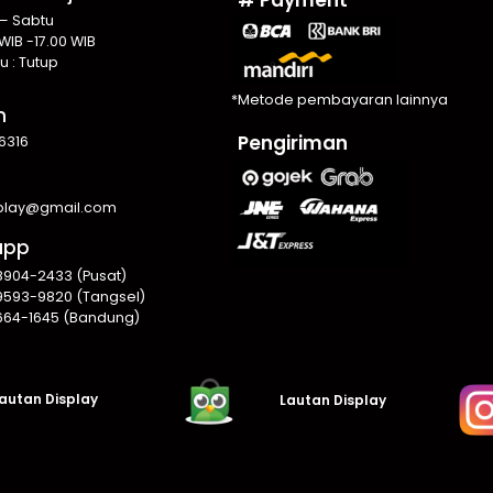
 – Sabtu
WIB -17.00 WIB
u : Tutup
*Metode pembayaran lainnya
n
Pengiriman
6316
splay@gmail.com
app
8904-2433 (Pusat)
9593-9820 (Tangsel)
664-1645 (Bandung)
autan Display
Lautan Display