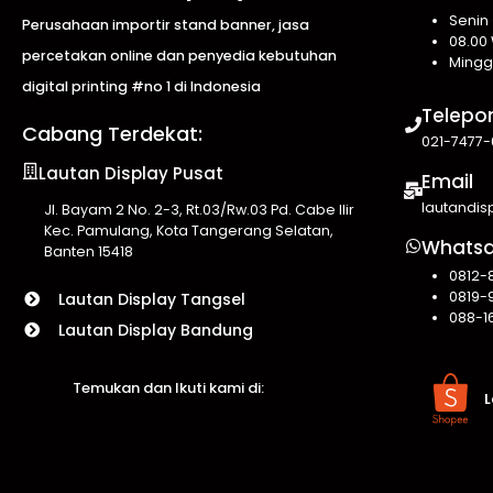
Senin
Perusahaan importir stand banner, jasa
08.00 
percetakan online dan penyedia kebutuhan
Mingg
digital printing #no 1 di Indonesia
Telepo
Cabang Terdekat:
021-7477-
Lautan Display Pusat
Email
lautandi
Jl. Bayam 2 No. 2-3, Rt.03/Rw.03 Pd. Cabe Ilir
Kec. Pamulang, Kota Tangerang Selatan,
Whats
Banten 15418
0812-
0819-
Lautan Display Tangsel
088-1
Lautan Display Bandung
Temukan dan Ikuti kami di:
L