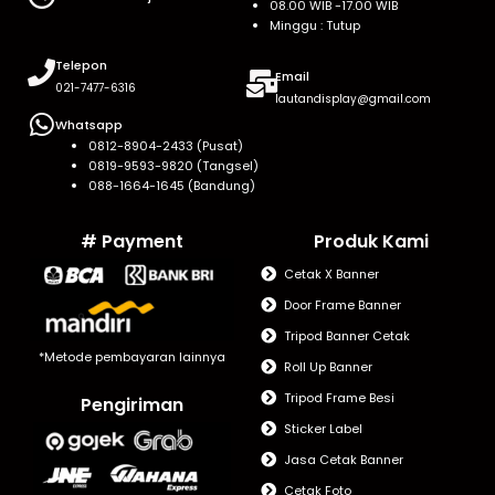
08.00 WIB -17.00 WIB
Minggu : Tutup
Telepon
Email
021-7477-6316
lautandisplay@gmail.com
Whatsapp
0812-8904-2433 (Pusat)
0819-9593-9820 (Tangsel)
088-1664-1645 (Bandung)
# Payment
Produk Kami
Cetak X Banner
Door Frame Banner
Tripod Banner Cetak
*Metode pembayaran lainnya
Roll Up Banner
Tripod Frame Besi
Pengiriman
Sticker Label
Jasa Cetak Banner
Cetak Foto