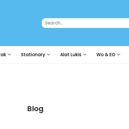
tak
Stationary
Alat Lukis
Wo & EO
Blog