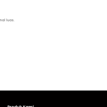
al luas.
Produk Kami