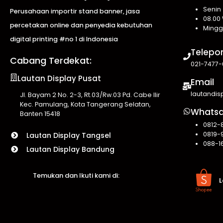
Senin
Perusahaan importir stand banner, jasa
08.00 
percetakan online dan penyedia kebutuhan
Mingg
digital printing #no 1 di Indonesia
Telepo
Cabang Terdekat:
021-7477-
Lautan Display Pusat
Email
lautandi
Jl. Bayam 2 No. 2-3, Rt.03/Rw.03 Pd. Cabe Ilir
Kec. Pamulang, Kota Tangerang Selatan,
Whats
Banten 15418
0812-
0819-
Lautan Display Tangsel
088-1
Lautan Display Bandung
Temukan dan Ikuti kami di:
L