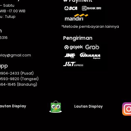
 – Sabtu
WIB -17.00 WIB
u : Tutup
*Metode pembayaran lainnya
n
Pengiriman
6316
splay@gmail.com
app
8904-2433 (Pusat)
9593-9820 (Tangsel)
664-1645 (Bandung)
autan Display
Lautan Display