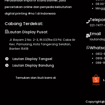
Perusahaan importir stand banner, jasa
08.00 
percetakan online dan penyedia kebutuhan
Mingg
digital printing #no 1 di Indonesia
Telepo
Cabang Terdekat:
021-7477-
Lautan Display Pusat
Email
lautandi
Jl. Bayam 2 No. 2-3, Rt.03/Rw.03 Pd. Cabe Ilir
Kec. Pamulang, Kota Tangerang Selatan,
Whats
Banten 15418
0812-
0819-
Lautan Display Tangsel
088-1
Lautan Display Bandung
Temukan dan Ikuti kami di:
L
Copyright@2