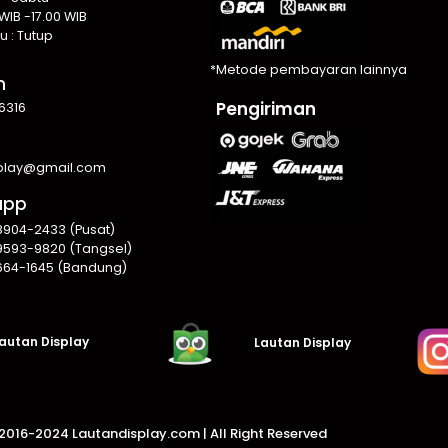
WIB -17.00 WIB
u : Tutup
*Metode pembayaran lainnya
n
Pengiriman
6316
splay@gmail.com
app
8904-2433 (Pusat)
9593-9820 (Tangsel)
664-1645 (Bandung)
autan Display
Lautan Display
016-2024 Lautandisplay.com |
All Right Reserved