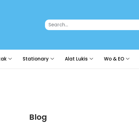
tak
Stationary
Alat Lukis
Wo & EO
Blog