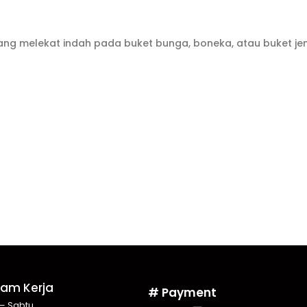
yang melekat indah pada buket bunga, boneka, atau buket jen
Jam Kerja
# Payment
 – Sabtu