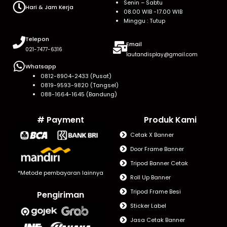
Senin – Sabtu
Hari & Jam Kerja
08.00 WIB -17.00 WIB
Minggu : Tutup
Telepon
Email
021-7477-6316
lautandisplay@gmail.com
Whatsapp
0812-8904-2433 (Pusat)
0819-9593-9820 (Tangsel)
088-1664-1645 (Bandung)
# Payment
Produk Kami
Cetak X Banner
Door Frame Banner
Tripod Banner Cetak
*Metode pembayaran lainnya
Roll Up Banner
Tripod Frame Besi
Pengiriman
Sticker Label
Jasa Cetak Banner