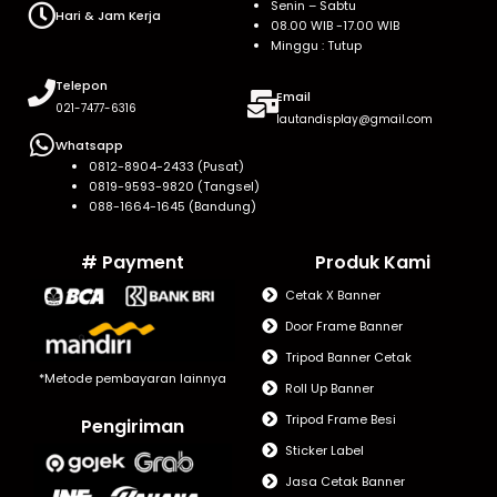
Senin – Sabtu
Hari & Jam Kerja
08.00 WIB -17.00 WIB
Minggu : Tutup
Telepon
Email
021-7477-6316
lautandisplay@gmail.com
Whatsapp
0812-8904-2433 (Pusat)
0819-9593-9820 (Tangsel)
088-1664-1645 (Bandung)
# Payment
Produk Kami
Cetak X Banner
Door Frame Banner
Tripod Banner Cetak
*Metode pembayaran lainnya
Roll Up Banner
Tripod Frame Besi
Pengiriman
Sticker Label
Jasa Cetak Banner