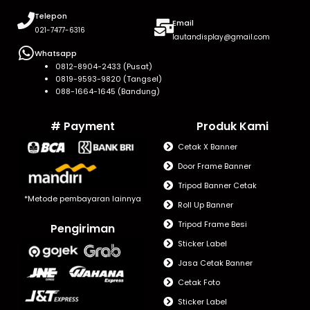
Telepon
Email
021-7477-6316
lautandisplay@gmail.com
Whatsapp
0812-8904-2433 (Pusat)
0819-9593-9820 (Tangsel)
088-1664-1645 (Bandung)
# Payment
Produk Kami
Cetak X Banner
Door Frame Banner
Tripod Banner Cetak
*Metode pembayaran lainnya
Roll Up Banner
Tripod Frame Besi
Pengiriman
Sticker Label
Jasa Cetak Banner
Cetak Foto
Sticker Label