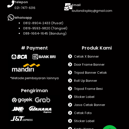
Telepon
Email
021-7477-6316
lautandisplay@gmail.com
Whatsapp
0812-8904-2433 (Pusat)
0819-9593-9820 (Tangsel)
088-1664-1645 (Bandung)
# Payment
Produk Kami
Cetak X Banner
Door Frame Banner
Tripod Banner Cetak
*Metode pembayaran lainnya
Roll Up Banner
Tripod Frame Besi
Pengiriman
Sticker Label
Jasa Cetak Banner
Cetak Foto
Sticker Label