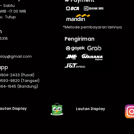
 – Sabtu
WIB -17.00 WIB
u : Tutup
*Metode pembayaran lainnya
n
Pengiriman
6316
splay@gmail.com
app
8904-2433 (Pusat)
9593-9820 (Tangsel)
664-1645 (Bandung)
autan Display
Lautan Display