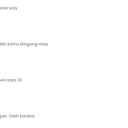
, one way
gkin kamu bingung mau
percaya. Di
gan. Oleh karena