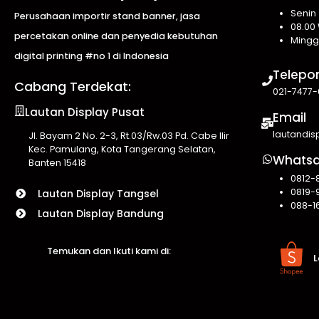
Senin
Perusahaan importir stand banner, jasa
08.00 
percetakan online dan penyedia kebutuhan
Mingg
digital printing #no 1 di Indonesia
Telepo
Cabang Terdekat:
021-7477-
Lautan Display Pusat
Email
lautandi
Jl. Bayam 2 No. 2-3, Rt.03/Rw.03 Pd. Cabe Ilir
Kec. Pamulang, Kota Tangerang Selatan,
Whats
Banten 15418
0812-
0819-
Lautan Display Tangsel
088-1
Lautan Display Bandung
Temukan dan Ikuti kami di:
L