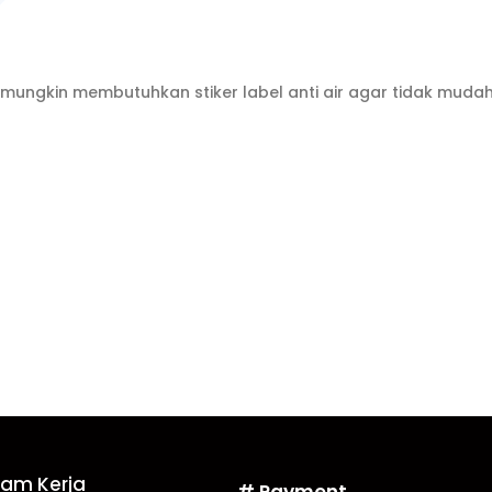
, mungkin membutuhkan stiker label anti air agar tidak muda
Jam Kerja
# Payment