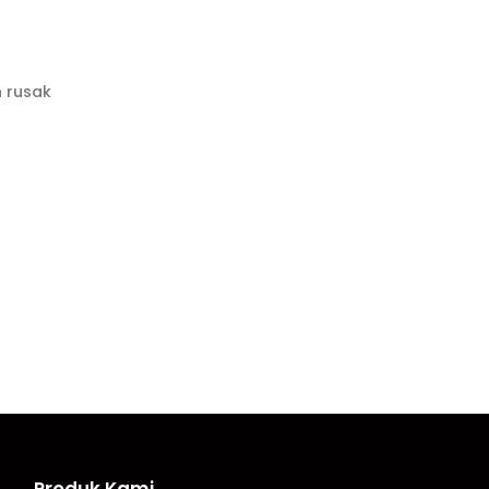
h rusak
Produk Kami