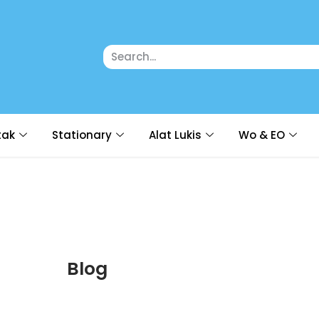
tak
Stationary
Alat Lukis
Wo & EO
Blog