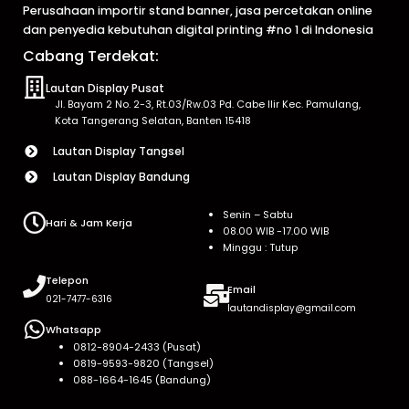
Perusahaan importir stand banner, jasa percetakan online
dan penyedia kebutuhan digital printing #no 1 di Indonesia
Cabang Terdekat:
Lautan Display Pusat
Jl. Bayam 2 No. 2-3, Rt.03/Rw.03 Pd. Cabe Ilir Kec. Pamulang,
Kota Tangerang Selatan, Banten 15418
Lautan Display Tangsel
Lautan Display Bandung
Senin – Sabtu
Hari & Jam Kerja
08.00 WIB -17.00 WIB
Minggu : Tutup
Telepon
Email
021-7477-6316
lautandisplay@gmail.com
Whatsapp
0812-8904-2433 (Pusat)
0819-9593-9820 (Tangsel)
088-1664-1645 (Bandung)