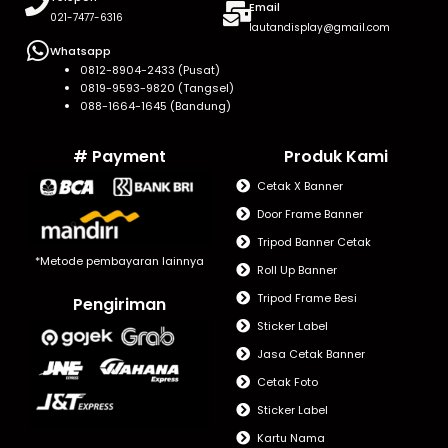
Email
021-7477-6316
lautandisplay@gmail.com
Whatsapp
0812-8904-2433 (Pusat)
0819-9593-9820 (Tangsel)
088-1664-1645 (Bandung)
# Payment
Produk Kami
Cetak X Banner
Door Frame Banner
Tripod Banner Cetak
*Metode pembayaran lainnya
Roll Up Banner
Tripod Frame Besi
Pengiriman
Sticker Label
Jasa Cetak Banner
Cetak Foto
Sticker Label
Kartu Nama