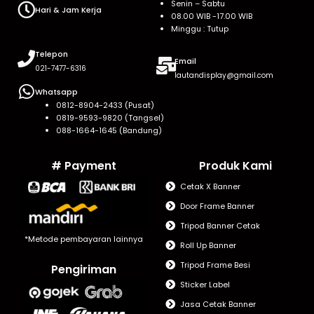
Senin – Sabtu
Hari & Jam Kerja
08.00 WIB -17.00 WIB
Minggu : Tutup
Telepon
Email
021-7477-6316
lautandisplay@gmail.com
Whatsapp
0812-8904-2433 (Pusat)
0819-9593-9820 (Tangsel)
088-1664-1645 (Bandung)
# Payment
Produk Kami
Cetak X Banner
Door Frame Banner
Tripod Banner Cetak
*Metode pembayaran lainnya
Roll Up Banner
Tripod Frame Besi
Pengiriman
Sticker Label
Jasa Cetak Banner