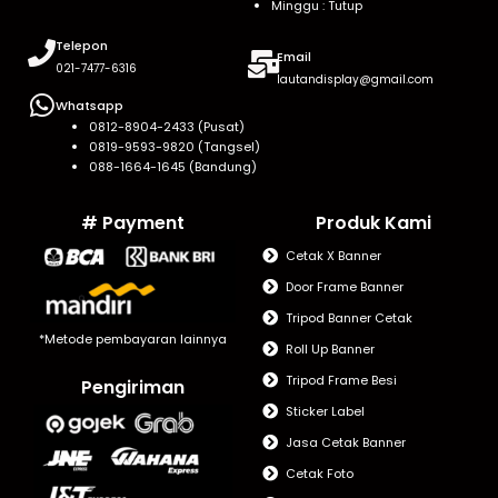
Minggu : Tutup
Telepon
Email
021-7477-6316
lautandisplay@gmail.com
Whatsapp
0812-8904-2433 (Pusat)
0819-9593-9820 (Tangsel)
088-1664-1645 (Bandung)
# Payment
Produk Kami
Cetak X Banner
Door Frame Banner
Tripod Banner Cetak
*Metode pembayaran lainnya
Roll Up Banner
Tripod Frame Besi
Pengiriman
Sticker Label
Jasa Cetak Banner
Cetak Foto