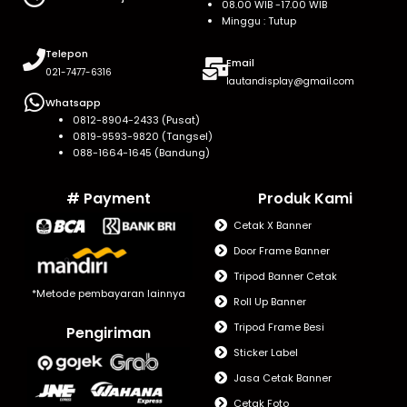
08.00 WIB -17.00 WIB
Minggu : Tutup
Telepon
Email
021-7477-6316
lautandisplay@gmail.com
Whatsapp
0812-8904-2433 (Pusat)
0819-9593-9820 (Tangsel)
088-1664-1645 (Bandung)
# Payment
Produk Kami
Cetak X Banner
Door Frame Banner
Tripod Banner Cetak
*Metode pembayaran lainnya
Roll Up Banner
Tripod Frame Besi
Pengiriman
Sticker Label
Jasa Cetak Banner
Cetak Foto