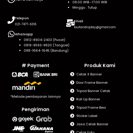
08.00 WIB -17.00 WIB
Minggu : Tutup
Telepon
Email
021-7477-6316
lautandisplay@gmail.com
Whatsapp
0812-8904-2433 (Pusat)
0819-9593-9820 (Tangsel)
088-1664-1645 (Bandung)
# Payment
Produk Kami
Cetak X Banner
Door Frame Banner
Tripod Banner Cetak
*Metode pembayaran lainnya
Roll Up Banner
Tripod Frame Besi
Pengiriman
Sticker Label
Jasa Cetak Banner
Cetak Foto