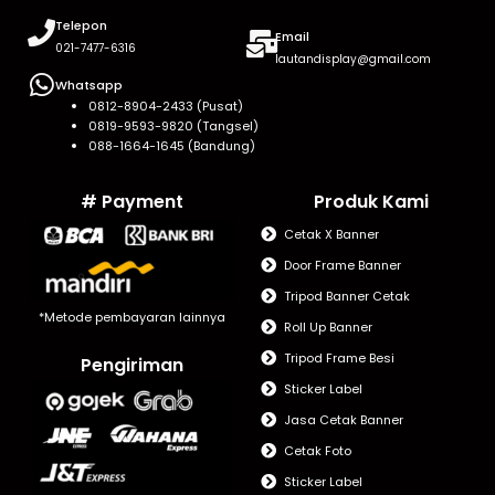
Telepon
Email
021-7477-6316
lautandisplay@gmail.com
Whatsapp
0812-8904-2433 (Pusat)
0819-9593-9820 (Tangsel)
088-1664-1645 (Bandung)
# Payment
Produk Kami
Cetak X Banner
Door Frame Banner
Tripod Banner Cetak
*Metode pembayaran lainnya
Roll Up Banner
Tripod Frame Besi
Pengiriman
Sticker Label
Jasa Cetak Banner
Cetak Foto
Sticker Label